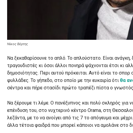
Νίκος Βέρτης
Να ξεκαθαρίσουνε το απλό. Το απλούστατο. Είναι ανάγκη, 
τραγουδιστές κι όσοι άλλοι πονηρά ψάχνονται έτσι κι αλ
δημοσιότητας. Περι αυτού πρόκειται. Αυτό είναι το σπορ
φυλλάδες. Το γήπεδο, στο οποίο με την ευκαιρία ότι
θα αν
σέντρα και πήρε στασίδι πρώτο τραπέζι πίστα ο γνωστός
Να ξέρουμε τι λέμε. Ο πανέξυπνος και πολύ σκληρός για ν
επένδυση του, στο νυχτερινό κέντρο Orama, στη Θεσσαλον
λεζάντα, με το να ανοίγει από τις 7 το απόγευμα και μέχρι
άλλα τέτοια φαιδρά που μπορεί κάποιοι να αμολάνε στο δι