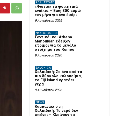
REAL ESTATE
«Φωτιά» τα φοιτητικά
ενοίκια – Έως 800 ευρώ
τον μήνα για ένα δυάρι
9 Αυγούστου 2026
ΝΥΧΤΟΣΚΟΠΙΟ
Σαντικάι και Athena
Manoukian έδειξαν
έτοιμοι για το μεγάλο
στοίχημα του Romeo
9 Αυγούστου 2026
SALONICA
Χαλκιδική: Σε ένα από τα
πιο δύσκολα καλοκαίρια,
το Fiji Island κρατάει
γερά
9 Αυγούστου 2026
NEWS
Καμπανάκι στη
Χαλκιδική: Το νερό δεν
φτάνει – Κλείνουν τα