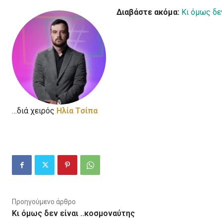
Διαβάστε ακόμα:
Κι όμως δε
…διά χειρός
Hλία Τσίπα
Προηγούμενο άρθρο
Κι όμως δεν είναι ..κοσμοναύτης