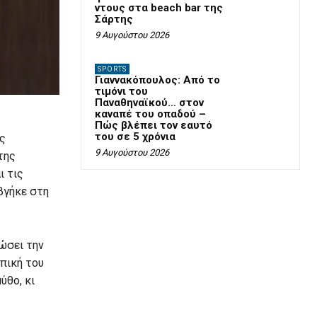
ντους στα beach bar της
Σάρτης
9 Αυγούστου 2026
SPORTS
Γιαννακόπουλος: Από το
τιμόνι του
Παναθηναϊκού… στον
καναπέ του οπαδού –
Πώς βλέπει τον εαυτό
του σε 5 χρόνια
ως
9 Αυγούστου 2026
της
ι τις
βγήκε στη
σώσει την
πική του
ύθο, κι