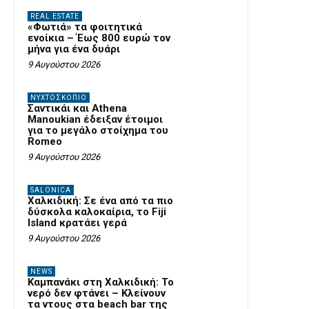
REAL ESTATE
«Φωτιά» τα φοιτητικά
ενοίκια – Έως 800 ευρώ τον
μήνα για ένα δυάρι
9 Αυγούστου 2026
ΝΥΧΤΟΣΚΟΠΙΟ
Σαντικάι και Athena
Manoukian έδειξαν έτοιμοι
για το μεγάλο στοίχημα του
Romeo
9 Αυγούστου 2026
SALONICA
Χαλκιδική: Σε ένα από τα πιο
δύσκολα καλοκαίρια, το Fiji
Island κρατάει γερά
9 Αυγούστου 2026
NEWS
Καμπανάκι στη Χαλκιδική: Το
νερό δεν φτάνει – Κλείνουν
τα ντους στα beach bar της