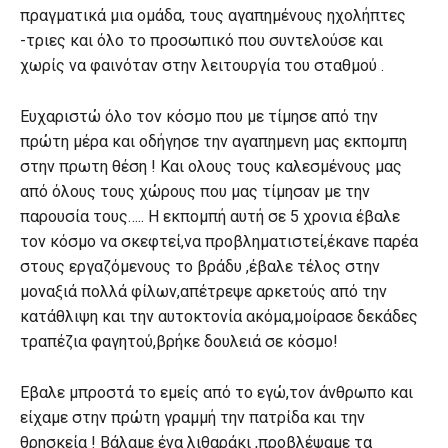
πραγματικά μια ομάδα, τους αγαπημένους ηχολήπτες
-τριες και όλο το προσωπικό που συντελούσε και
χωρίς να φαινόταν στην λειτουργία του σταθμού .
Ευχαριστώ όλο τον κόσμο που με τίμησε από την
πρώτη μέρα και οδήγησε την αγαπημενη μας εκπομπη
στην πρωτη θέση ! Και ολους τους καλεσμένους μας
από όλους τους χώρους που μας τίμησαν με την
παρουσία τους….. Η εκπομπή αυτή σε 5 χρονια έβαλε
τον κόσμο να σκεφτεί,να προβληματιστεί,έκανε παρέα
στους εργαζόμενους το βράδυ ,έβαλε τέλος στην
μοναξιά πολλά φίλων,απέτρεψε αρκετούς από την
κατάθλιψη και την αυτοκτονία ακόμα,μοίρασε δεκάδες
τραπέζια φαγητού,βρήκε δουλειά σε κόσμο!
Εβαλε μπροστά το εμείς από το εγώ,τον άνθρωπο και
είχαμε στην πρώτη γραμμή την πατρίδα και την
θρησκεία ! Βάλαμε ένα λιθαράκι ,προβλέψαμε τα