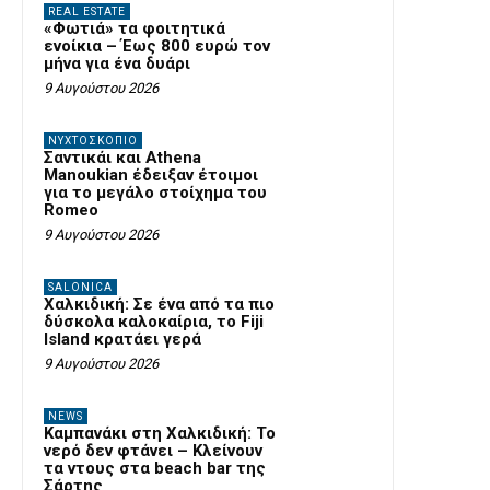
REAL ESTATE
«Φωτιά» τα φοιτητικά
ενοίκια – Έως 800 ευρώ τον
μήνα για ένα δυάρι
9 Αυγούστου 2026
ΝΥΧΤΟΣΚΟΠΙΟ
Σαντικάι και Athena
Manoukian έδειξαν έτοιμοι
για το μεγάλο στοίχημα του
Romeo
9 Αυγούστου 2026
SALONICA
Χαλκιδική: Σε ένα από τα πιο
δύσκολα καλοκαίρια, το Fiji
Island κρατάει γερά
9 Αυγούστου 2026
NEWS
Καμπανάκι στη Χαλκιδική: Το
νερό δεν φτάνει – Κλείνουν
τα ντους στα beach bar της
Σάρτης